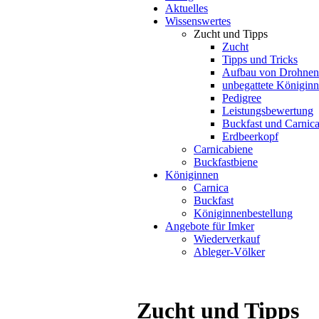
Aktuelles
Wissenswertes
Zucht und Tipps
Zucht
Tipps und Tricks
Aufbau von Drohnen
unbegattete Königin
Pedigree
Leistungsbewertung
Buckfast und Carnic
Erdbeerkopf
Carnicabiene
Buckfastbiene
Königinnen
Carnica
Buckfast
Königinnenbestellung
Angebote für Imker
Wiederverkauf
Ableger-Völker
Zucht und Tipps