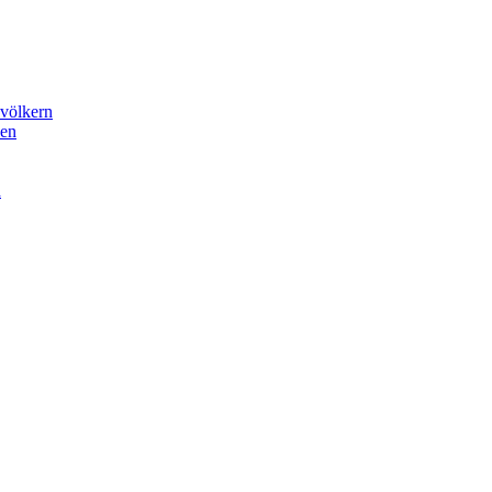
völkern
nen
a