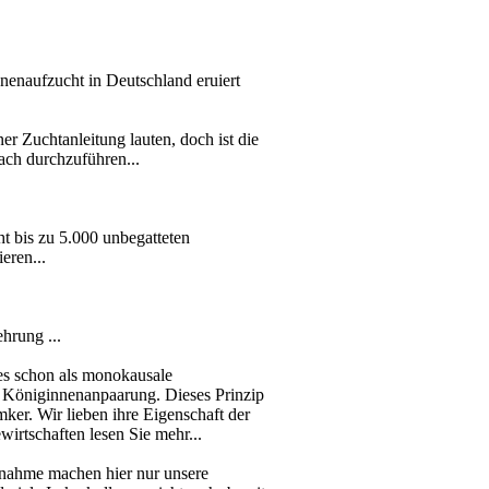
nnenaufzucht in Deutschland eruiert
er Zuchtanleitung lauten, doch ist die
ach durchzuführen...
cht bis zu 5.000 unbegatteten
eren...
rung ...
ses schon als monokausale
die Königinnenanpaarung. Dieses Prinzip
er. Wir lieben ihre Eigenschaft der
wirtschaften lesen Sie mehr...
usnahme machen hier nur unsere