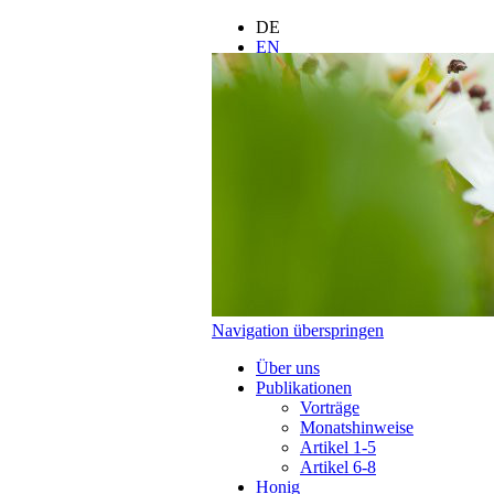
DE
EN
FR
ES
IT
LT
PL
Navigation überspringen
Über uns
Publikationen
Vorträge
Monatshinweise
Artikel 1-5
Artikel 6-8
Honig