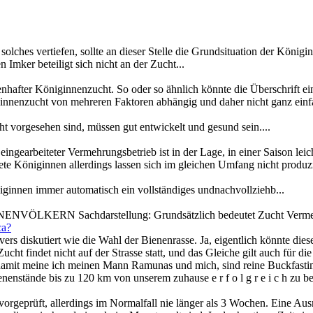
lches vertiefen, sollte an dieser Stelle die Grundsituation der Königi
Imker beteiligt sich nicht an der Zucht...
nhafter Königinnenzucht. So oder so ähnlich könnte die Überschrift ein
innenzucht von mehreren Faktoren abhängig und daher nicht ganz einf
ht vorgesehen sind, müssen gut entwickelt und gesund sein....
t eingearbeiteter Vermehrungsbetrieb ist in der Lage, in einer Saison lei
te Königinnen allerdings lassen sich im gleichen Umfang nicht produzi
ginnen immer automatisch ein vollständiges undnachvollziehb...
KERN Sachdarstellung: Grundsätzlich bedeutet Zucht Vermeh
ca?
vers diskutiert wie die Wahl der Bienenrasse. Ja, eigentlich könnte die
cht findet nicht auf der Strasse statt, und das Gleiche gilt auch für 
 damit meine ich meinen Mann Ramunas und mich, sind reine Buckfastimk
nenstände bis zu 120 km von unserem zuhause e r f o l g r e i c h zu be
vorgeprüft, allerdings im Normalfall nie länger als 3 Wochen. Eine A