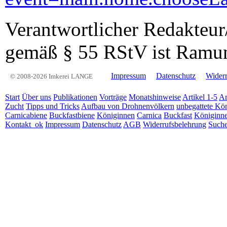
Verantwortlicher Redakteur/
gemäß § 55 RStV ist Ramu
Impressum
Datenschutz
Widerr
© 2008-2026 Imkerei LANGE
Start
Über uns
Publikationen
Vorträge
Monatshinweise
Artikel 1-5
Ar
Zucht
Tipps und Tricks
Aufbau von Drohnenvölkern
unbegattete Kö
Carnicabiene
Buckfastbiene
Königinnen
Carnica
Buckfast
Königinne
Kontakt_ok
Impressum
Datenschutz
AGB
Widerrufsbelehrung
Such