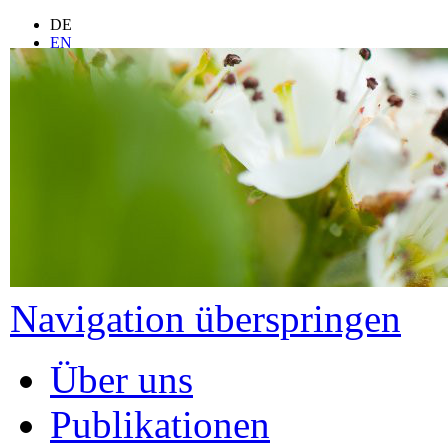
DE
EN
FR
ES
IT
LT
PL
Navigation überspringen
Über uns
Publikationen