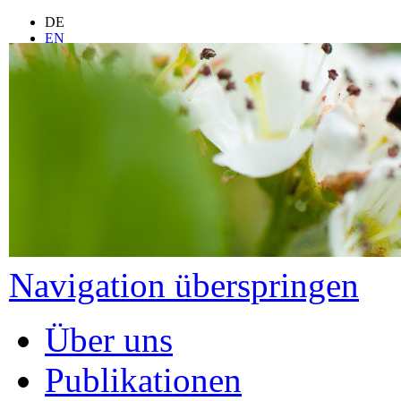
DE
EN
FR
ES
IT
LT
PL
Navigation überspringen
Über uns
Publikationen