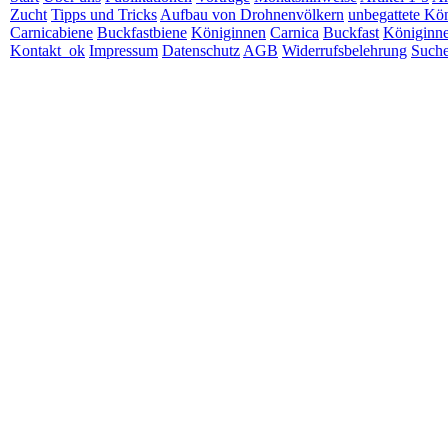
Zucht
Tipps und Tricks
Aufbau von Drohnenvölkern
unbegattete Kö
Carnicabiene
Buckfastbiene
Königinnen
Carnica
Buckfast
Königinne
Kontakt_ok
Impressum
Datenschutz
AGB
Widerrufsbelehrung
Such