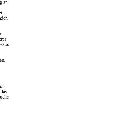
ng an
t.
enden
r
eres
es so
en,
uz
 das
Suche