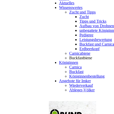
Aktuelles
Wissenswertes
Zucht und Tipps
Zucht
Tipps und Tricks
Aufbau von Drohnen
unbegattete Königin
Pedigree
Leistungsbewertung
Buckfast und Carnic
Erdbeerkopf
Carnicabiene
Buckfastbiene
Königinnen
Carnica
Buckfast
Königinnenbestellung
Angebote für Imker
Wiederverkauf
Ableger-Völker