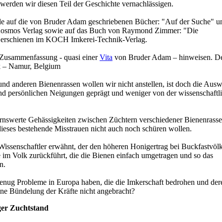
 werden wir diesen Teil der Geschichte vernachlässigen.
elle auf die von Bruder Adam geschriebenen Bücher: "Auf der Suche" u
 Kosmos Verlag sowie auf das Buch von Raymond Zimmer: "Die
 erschienen im KOCH Imkerei-Technik-Verlag.
e Zusammenfassung - quasi einer
Vita
von Bruder Adam – hinweisen. D
k – Namur, Belgium
nd anderen Bienenrassen wollen wir nicht anstellen, ist doch die Aus
nd persönlichen Neigungen geprägt und weniger von der wissenschaftl
ernswerte Gehässigkeiten zwischen Züchtern verschiedener Bienenrassen
dieses bestehende Misstrauen nicht auch noch schüren wollen.
n Wissenschaftler erwähnt, der den höheren Honigertrag bei Buckfastvöl
e im Volk zurückführt, die die Bienen einfach umgetragen und so das
n.
t genug Probleme in Europa haben, die die Imkerschaft bedrohen und der
eine Bündelung der Kräfte nicht angebracht?
iger Zuchtstand