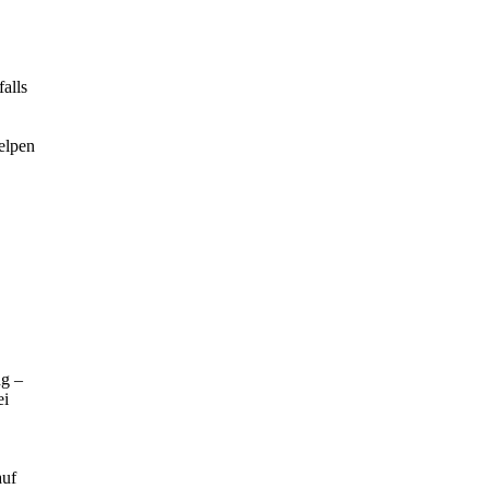
falls
elpen
ng –
ei
auf