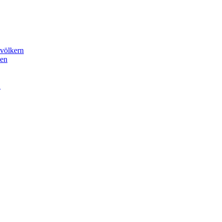
völkern
nen
a