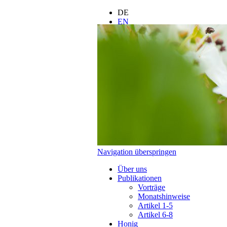
DE
EN
FR
ES
IT
LT
PL
Navigation überspringen
Über uns
Publikationen
Vorträge
Monatshinweise
Artikel 1-5
Artikel 6-8
Honig