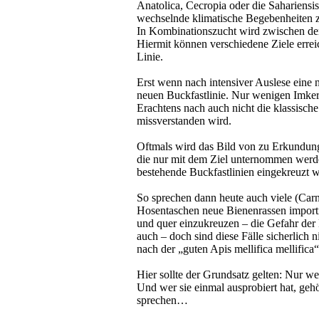
Anatolica, Cecropia oder die Sahariensi
wechselnde klimatische Begebenheiten z
In Kombinationszucht wird zwischen der
Hiermit können verschiedene Ziele errei
Linie.
Erst wenn nach intensiver Auslese eine
neuen Buckfastlinie. Nur wenigen Imkern
Erachtens nach auch nicht die klassisch
missverstanden wird.
Oftmals wird das Bild von zu Erkundun
die nur mit dem Ziel unternommen werde
bestehende Buckfastlinien eingekreuzt w
So sprechen dann heute auch viele (Carn
Hosentaschen neue Bienenrassen importi
und quer einzukreuzen – die Gefahr der 
auch – doch sind diese Fälle sicherlich 
nach der „guten Apis mellifica mellifica“
Hier sollte der Grundsatz gelten: Nur w
Und wer sie einmal ausprobiert hat, gehö
sprechen…