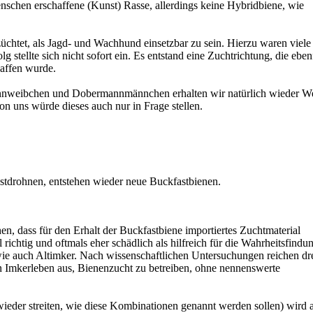
nschen erschaffene (Kunst) Rasse, allerdings keine Hybridbiene, wie
htet, als Jagd- und Wachhund einsetzbar zu sein. Hierzu waren viele
g stellte sich nicht sofort ein. Es entstand eine Zuchtrichtung, die eben
affen wurde.
nweibchen und Dobermannmännchen erhalten wir natürlich wieder W
n uns würde dieses auch nur in Frage stellen.
tdrohnen, entstehen wieder neue Buckfastbienen.
n, dass für den Erhalt der Buckfastbiene importiertes Zuchtmaterial
l richtig und oftmals eher schädlich als hilfreich für die Wahrheitsfindu
wie auch Altimker. Nach wissenschaftlichen Untersuchungen reichen dr
in Imkerleben aus, Bienenzucht zu betreiben, ohne nennenswerte
wieder streiten, wie diese Kombinationen genannt werden sollen) wird 