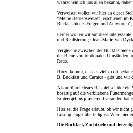
wahrscheinlich uns allen bekannt, daher
Verweisen wollen wir hier an dieser St
"Meine Betriebsweise", erschienen im
Buckfastbiene -Fragen und Antworten",
Ferner wollen wir auf diese interessant
und Realisierung : Jean-Marie Van Dyc
Vergleiche zwischen der Buckfastbiene u
der Biene von irrationalen Umständen u
Ratio.
Hinzu kommt, dass es viel zu oft bedau
B. Buckfast und Carnica - gibt und wir 
Als unrühmlichstes Beispiel sei hier ei
bösartig auf die verbliebene Futtermeng
Ernteergebnis gravierend verändert hätte
Hier sei die Frage erlaubt, ob wir nich
Lösung längst überfällig ist. Wäre hier 
Die Buckfast, Zuchtziele und derzeit